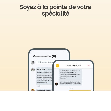
publications.
Contact
Soyez à la pointe de votre
spécialité
Créer
English
Commencer
Réserver une démo