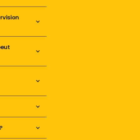
rvision 
eut 
?