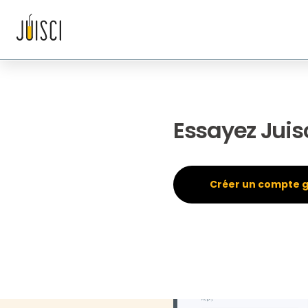
Découvrir
Pour les professionnels de santé
Pour les organisa
Become a medical and health content creator and gain v
peers.
Essayez Juis
Créer un compte g