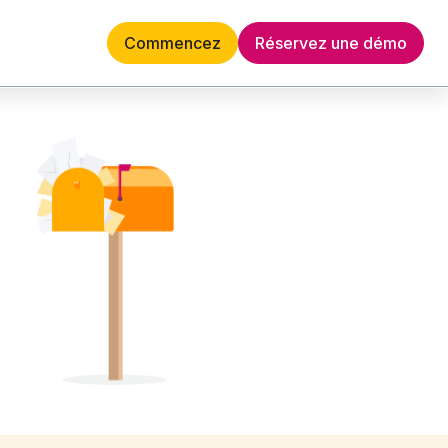
Commencez
Réservez une démo
Français
 Artificial intelligence by scanning and condensing your