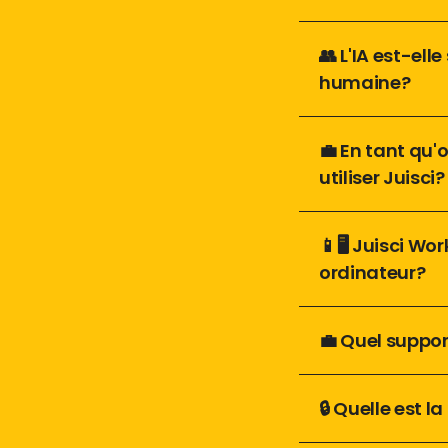
👥 L'IA est-el
humaine? 
💼 En tant qu'
utiliser Juisci?
📱🖥️ Juisci Wo
ordinateur?
💼 Quel suppo
🔒 Quelle est 