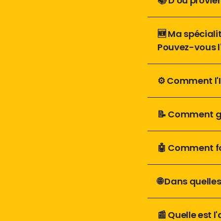
📚 D'où provie
🆕 Ma spéciali
Pouvez-vous l'
⚙️ Comment l'I
📝 Comment ga
🤖 Comment fo
🌐 Dans quelle
📰 Quelle est l