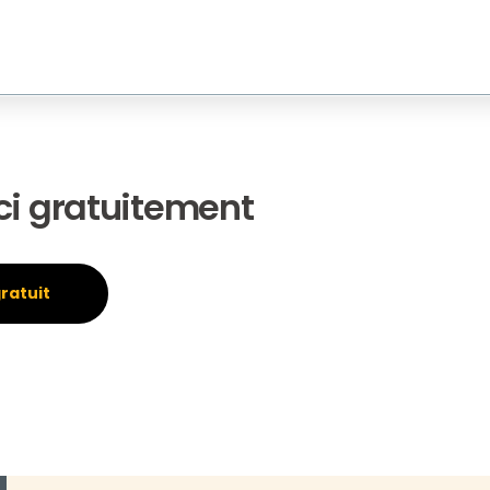
tions
À propos
Culture Blend
Blog
Contact
Créer
isibility among your
Unlock the benefits of our
own publications.
ci gratuitement
ratuit