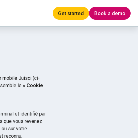
Get started
Book a demo
English
 Artificial intelligence by scanning and condensing your
n mobile Juisci (ci-
ensemble le «
Cookie
rminal et identifié par
ois que vous revenez
r ou sur votre
st reconnu.