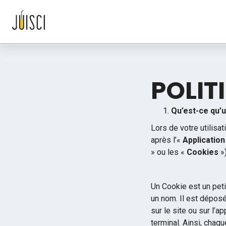
Discover
For Healthcare Pros
For Organizations
About
Culture 
Become a medical and health content creator and gain v
POLIT
peers.
Qu’est-ce qu’
Lors de votre utilisat
après l’«
Application
» ou les «
Cookies
»)
Un Cookie est un petit
un nom. Il est déposé
sur le site ou sur l’a
terminal. Ainsi, chaqu