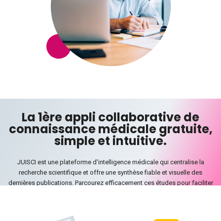
publications.
Contact
Créer
English
Commencer
La 1ère appli collaborative de
connaissance médicale gratuite,
Réserver une démo
simple et intuitive.
JUISCI est une plateforme d'intelligence médicale qui centralise la
recherche scientifique et offre une synthèse fiable et visuelle des
dernières publications. Parcourez efficacement ces études pour faciliter
votre travail du quotidien.
Toute l'information, qui vous est utile et essentielle pour votre recherche,