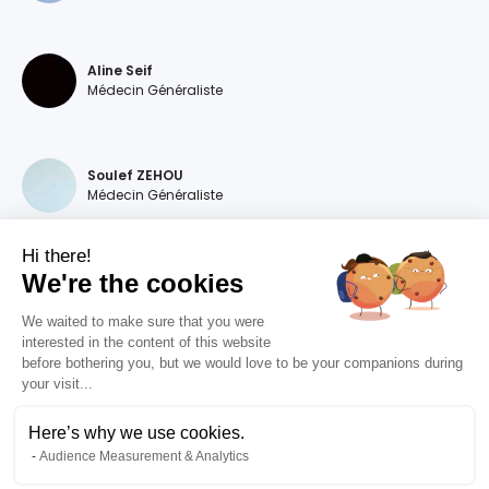
Aline Seif
Médecin Généraliste
Soulef ZEHOU
Médecin Généraliste
Hi there!
We're the cookies
Magdalena DEVILLERS
Médecin Généraliste
We waited to make sure that you were
interested in the content of this website
before bothering you, but we would love to be your companions during
your visit...
Diana MOURAO BALSA
Médecin Généraliste
Here’s why we use cookies.
Audience Measurement & Analytics
Valentine RIZET