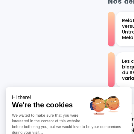
Nos der
Rela
vers
Untr
Mel
Les 
bloqu
du S
vari
Hi there!
We're the cookies
Rôle 
We waited to make sure that you were
les 
interested in the content of this website
card
before bothering you, but we would love to be your companions
syst
during your visit...