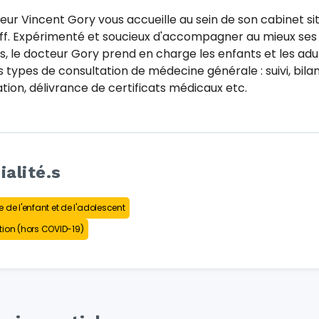
eur Vincent Gory vous accueille au sein de son cabinet si
ff. Expérimenté et soucieux d'accompagner au mieux ses
s, le docteur Gory prend en charge les enfants et les adu
s types de consultation de médecine générale : suivi, bilan
tion, délivrance de certificats médicaux etc.
ialité.s
 de l'enfant et de l'adolescent
ion (hors COVID-19)