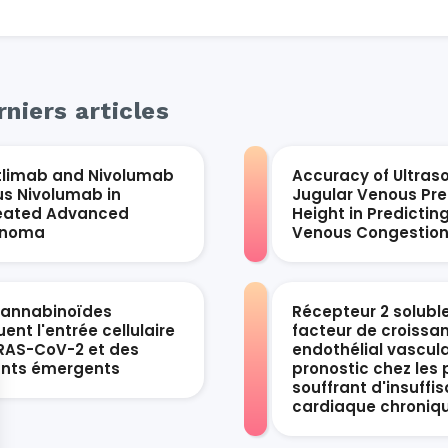
niers articles
tlimab and Nivolumab
Accuracy of Ultras
us Nivolumab in
Jugular Venous Pre
eated Advanced
Height in Predictin
anoma
Venous Congestio
cannabinoïdes
Récepteur 2 solubl
ent l'entrée cellulaire
facteur de croissa
RAS-CoV-2 et des
endothélial vascula
ants émergents
pronostic chez les 
souffrant d'insuffi
cardiaque chroniq