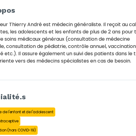
opos
eur Thierry André est médecin généraliste. Il reçoit au ca
ltes, les adolescents et les enfants de plus de 2 ans pour 
de soins médicaux généraux (consultation de médecine
e, consultation de pédiatrie, contrôle annuel, vaccination,
é etc.). Il assure également un suivi des patients dans le
oriente vers des médecins spécialistes en cas de besoin.
ialité.s
 de l'enfant et de l'adolescent
ntraceptive
ion (hors COVID-19)