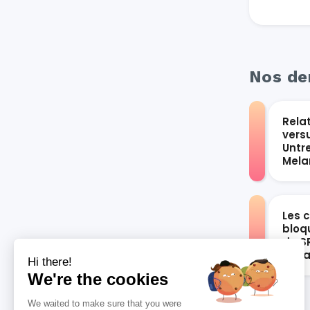
Nos der
Rela
vers
Untr
Mel
Les 
bloqu
du S
vari
Hi there!
We're the cookies
We waited to make sure that you were