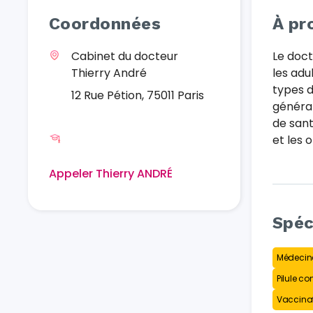
Coordonnées
À pr
Cabinet du docteur
Le doct
Thierry André
les adu
types 
12 Rue Pétion, 75011 Paris
général
de sant
et les 
Appeler Thierry ANDRÉ
Spéc
Médecine
Pilule co
Vaccinat