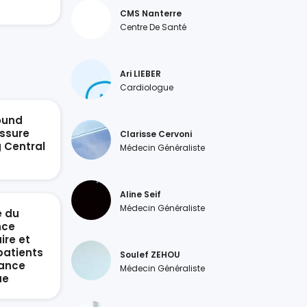
CMS Nanterre
Centre De Santé
Ari LIEBER
Cardiologue
ound
ssure
Clarisse Cervoni
g Central
Médecin Généraliste
n
Aline Seif
Médecin Généraliste
e du
nce
ire et
patients
Soulef ZEHOU
sance
Médecin Généraliste
ue