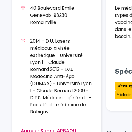
40 Boulevard Emile
Le méde
Genevoix, 93230
types d
Romainville
vaccina
dans le
besoin.
2014 - D.U. Lasers
médicaux à visée
esthétique - Université
Lyon 1 - Claude
Bernard;2013 - D.U.
Spéc
Médecine Anti-Âge
(DUMAA) - Université Lyon
Dépistag
1 - Claude Bernard;2009 -
Médecine
D.E.S. Médecine générale -
Faculté de médecine de
Bobigny
Appeler Samia ARBAOUI