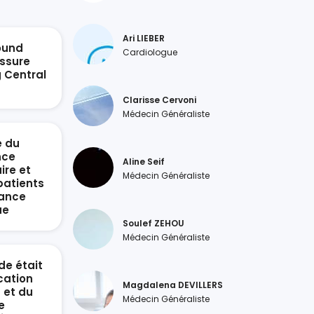
Ari LIEBER
ound
Cardiologue
ssure
g Central
n
Clarisse Cervoni
Médecin Généraliste
e du
nce
Aline Seif
ire et
Médecin Généraliste
patients
sance
ue
Soulef ZEHOU
Médecin Généraliste
de était
ication
Magdalena DEVILLERS
 et du
Médecin Généraliste
e