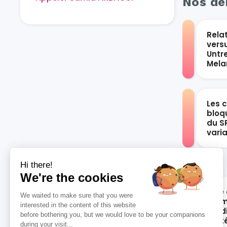
Nos der
Rela
vers
Untr
Mel
Les 
bloqu
du S
vari
Hi there!
We're the cookies
Rôle 
We waited to make sure that you were
les 
interested in the content of this website
card
before bothering you, but we would love to be your companions
syst
during your visit...