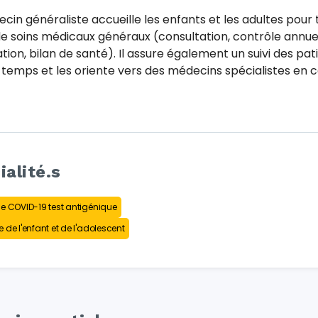
cin généraliste accueille les enfants et les adultes pour 
e soins médicaux généraux (consultation, contrôle annuel
tion, bilan de santé). Il assure également un suivi des pat
 temps et les oriente vers des médecins spécialistes en 
ialité.s
e COVID-19 test antigénique
 de l'enfant et de l'adolescent