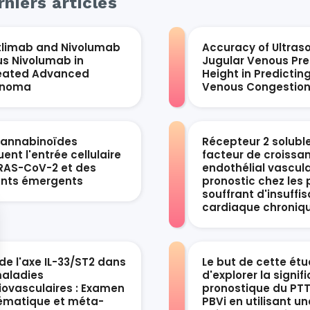
niers articles
tlimab and Nivolumab
Accuracy of Ultras
us Nivolumab in
Jugular Venous Pre
eated Advanced
Height in Predictin
anoma
Venous Congestio
cannabinoïdes
Récepteur 2 solubl
ent l'entrée cellulaire
facteur de croissa
RAS-CoV-2 et des
endothélial vascula
ants émergents
pronostic chez les 
souffrant d'insuffi
cardiaque chroniq
de l'axe IL-33/ST2 dans
Le but de cette étu
maladies
d'explorer la signif
iovasculaires : Examen
pronostique du PTT
ématique et méta-
PBVi en utilisant un