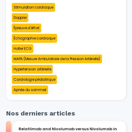
Stimulation cardiaque
Doppler
Épreuve d'effort
Échographie cardiaque
Holter ECG
MAPA (Mesure Ambulatoire de la Pression Artérielle)
Hypertension artérielle
Cardiologie pédiatrique
Apnée du sommeil
Nos derniers articles
Relatlimab and Nivolumab versus Nivolumab in