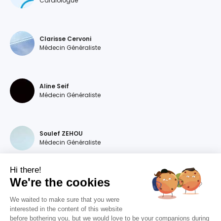
Cardiologue
Clarisse Cervoni
Médecin Généraliste
Aline Seif
Médecin Généraliste
Soulef ZEHOU
Médecin Généraliste
Hi there!
We're the cookies
Magdalena DEVILLERS
Médecin Généraliste
We waited to make sure that you were
interested in the content of this website
before bothering you, but we would love to be your companions during