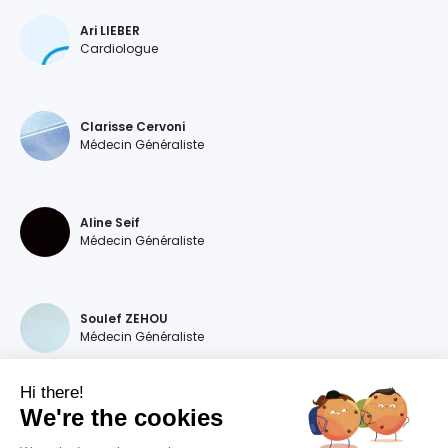
Ari LIEBER
Cardiologue
Clarisse Cervoni
Médecin Généraliste
Aline Seif
Médecin Généraliste
Soulef ZEHOU
Médecin Généraliste
Hi there!
We're the cookies
Magdalena DEVILLERS
Médecin Généraliste