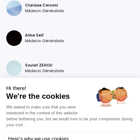
Clarisse Cervoni
Médecin Généraliste
Aline Seif
Médecin Généraliste
Soulef ZEHOU
Médecin Généraliste
Hi there!
We're the cookies
Magdalena DEVILLERS
Médecin Généraliste
We waited to make sure that you were
interested in the content of this website
before bothering you, but we would love to be your companions during
your visit...
Diana MOURAO BALSA
Médecin Généraliste
Here’s why we use cookies.