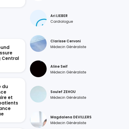
Ari LIEBER
Cardiologue
Clarisse Cervoni
ound
Médecin Généraliste
ssure
g Central
n
Aline Seif
Médecin Généraliste
e du
nce
Soulef ZEHOU
ire et
Médecin Généraliste
patients
sance
ue
Magdalena DEVILLERS
Médecin Généraliste