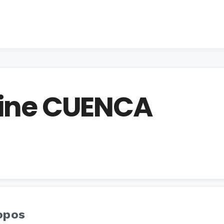
rine CUENCA
opos