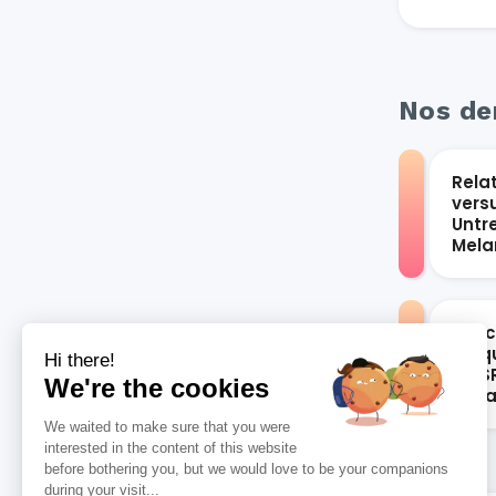
Nos der
Rela
vers
Untr
Mel
Les 
bloqu
Hi there!
du S
We're the cookies
vari
We waited to make sure that you were
interested in the content of this website
before bothering you, but we would love to be your companions
during your visit...