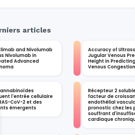
niers articles
tlimab and Nivolumab
Accuracy of Ultras
us Nivolumab in
Jugular Venous Pre
eated Advanced
Height in Predictin
anoma
Venous Congestio
cannabinoïdes
Récepteur 2 solubl
ent l'entrée cellulaire
facteur de croissa
RAS-CoV-2 et des
endothélial vascula
ants émergents
pronostic chez les 
souffrant d'insuffi
cardiaque chroniq