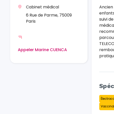
Cabinet médical
Ancien 
enfants
6 Rue de Parme, 75009
suivi d
Paris
médical
recomm
parcou
TELECO
Appeler Marine CUENCA
rembou
pratiqu
Spéc
Électro
Vaccina