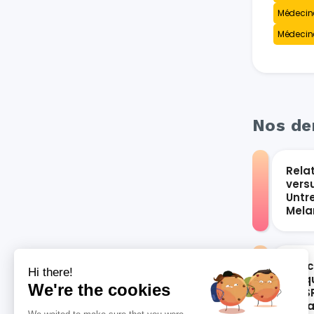
Médecin
Médecine
Nos der
Rela
vers
Untr
Mel
Les 
Hi there!
bloqu
We're the cookies
du S
vari