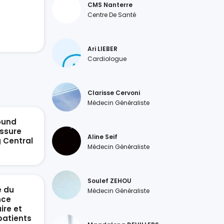
CMS Nanterre
Centre De Santé
Ari LIEBER
Cardiologue
Clarisse Cervoni
Médecin Généraliste
ound
ssure
Aline Seif
g Central
Médecin Généraliste
n
Soulef ZEHOU
e du
Médecin Généraliste
nce
ire et
patients