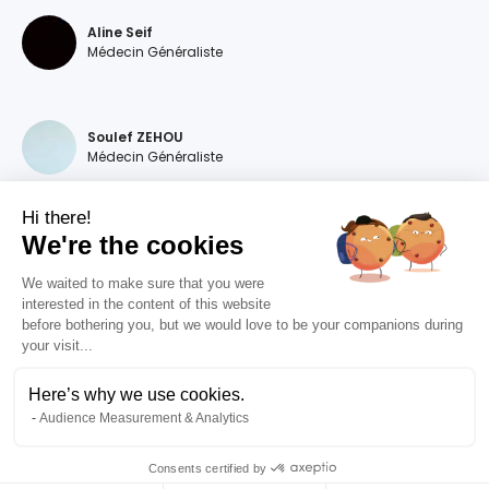
Aline Seif
Médecin Généraliste
Soulef ZEHOU
Médecin Généraliste
Hi there!
We're the cookies
Magdalena DEVILLERS
Médecin Généraliste
We waited to make sure that you were
interested in the content of this website
before bothering you, but we would love to be your companions during
your visit...
Diana MOURAO BALSA
Médecin Généraliste
Here’s why we use cookies.
Audience Measurement & Analytics
Valentine RIZET
Médecin Généraliste
Consents certified by