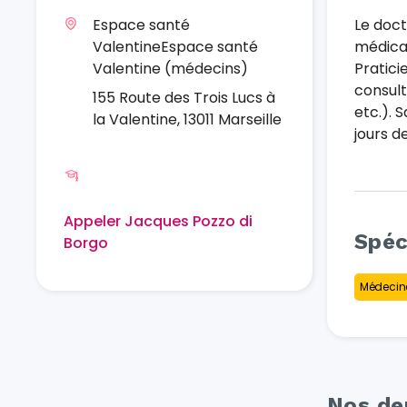
Espace santé
Le doct
ValentineEspace santé
médical
Valentine (médecins)
Pratici
consult
155 Route des Trois Lucs à
etc.). 
la Valentine, 13011 Marseille
jours d
Appeler Jacques Pozzo di
Spéc
Borgo
Médecine
Nos der