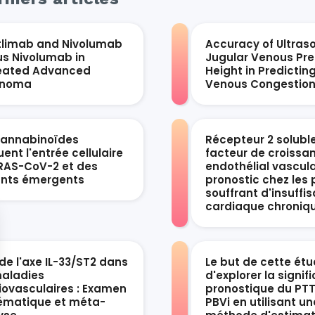
tlimab and Nivolumab
Accuracy of Ultras
us Nivolumab in
Jugular Venous Pre
eated Advanced
Height in Predictin
anoma
Venous Congestio
cannabinoïdes
Récepteur 2 solubl
ent l'entrée cellulaire
facteur de croissa
RAS-CoV-2 et des
endothélial vascula
ants émergents
pronostic chez les 
souffrant d'insuffi
cardiaque chroniq
de l'axe IL-33/ST2 dans
Le but de cette étu
maladies
d'explorer la signif
iovasculaires : Examen
pronostique du PTT
ématique et méta-
PBVi en utilisant un