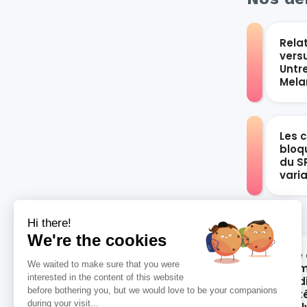
Rela
vers
Untr
Mel
Les 
bloqu
du S
vari
Hi there!
We're the cookies
Rôle 
We waited to make sure that you were
les 
interested in the content of this website
card
before bothering you, but we would love to be your companions
syst
during your visit...