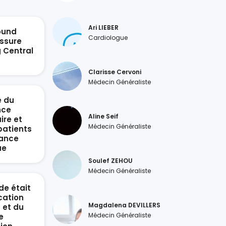
Ari LIEBER
ound
Cardiologue
ssure
g Central
n
Clarisse Cervoni
Médecin Généraliste
e du
nce
Aline Seif
ire et
Médecin Généraliste
patients
sance
ue
Soulef ZEHOU
Médecin Généraliste
de était
ication
Magdalena DEVILLERS
 et du
Médecin Généraliste
e