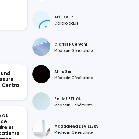
Ari LIEBER
Cardiologue
Clarisse Cervoni
Médecin Généraliste
Aline Seif
ound
Médecin Généraliste
ssure
g Central
n
Soulef ZEHOU
Médecin Généraliste
e du
nce
Magdalena DEVILLERS
ire et
Médecin Généraliste
patients