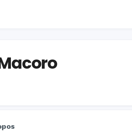
r Macoro
opos