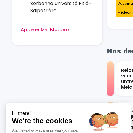
Sorbonne Université Pitié-
Vaccina
Salpêtrière
Médecine
Appeler Izer Macoro
Nos der
Rela
vers
Untr
Mel
Les 
Hi there!
bloqu
We're the cookies
du S
vari
We waited to make sure that you were