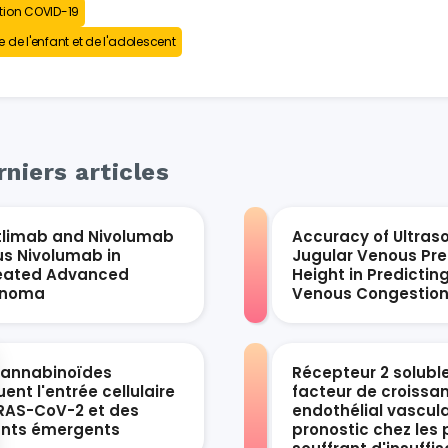
tion COVID-19
 de l'enfant et de l'adolescent
niers articles
tlimab and Nivolumab
Accuracy of Ultras
us Nivolumab in
Jugular Venous Pre
eated Advanced
Height in Predictin
anoma
Venous Congestio
cannabinoïdes
Récepteur 2 solubl
ent l'entrée cellulaire
facteur de croissa
RAS-CoV-2 et des
endothélial vascula
ants émergents
pronostic chez les 