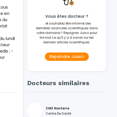
tous
ce en
Vous êtes docteur ?
s du
... et souhaitez être informé des
riat
dernières avancées scientifiques dans
votre domaine ? Rejoignez Juisci pour
lire tout ce qu'il y a à savoir sur les
du lundi
derniers articles scientifiques.
cteur
dis ; -
Rejoindre Juisci
our
Docteurs similaires
CMS Nanterre
Centre De Santé