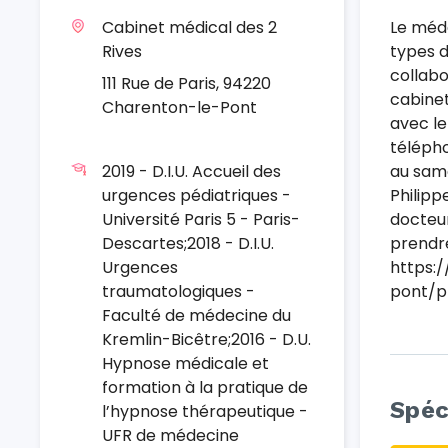
Cabinet médical des 2
Le méde
Rives
types d
collabo
111 Rue de Paris, 94220
cabinet
Charenton-le-Pont
avec le
télépho
2019 - D.I.U. Accueil des
au same
urgences pédiatriques -
Philipp
Université Paris 5 - Paris-
docteur
Descartes;2018 - D.I.U.
prendre
Urgences
https:
traumatologiques -
pont/ph
Faculté de médecine du
Kremlin-Bicêtre;2016 - D.U.
Hypnose médicale et
formation à la pratique de
Spéc
l’hypnose thérapeutique -
UFR de médecine