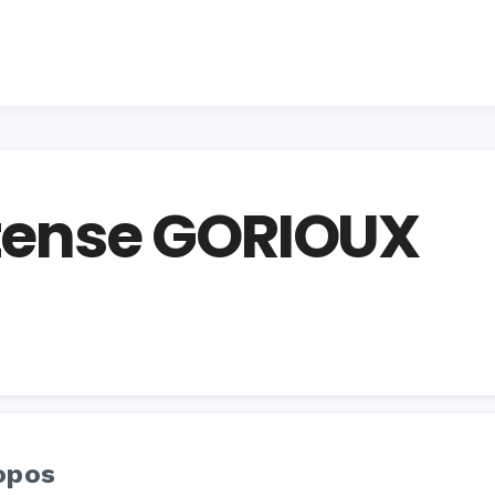
rtense GORIOUX
opos