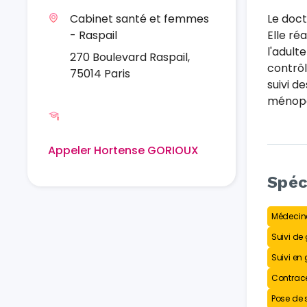
Cabinet santé et femmes
Le doct
- Raspail
Elle ré
l'adult
270 Boulevard Raspail,
contrôl
75014 Paris
suivi d
ménopa
Appeler Hortense GORIOUX
Spéc
Médecine
Suivi de
Suivi en
Contrac
Pose de s