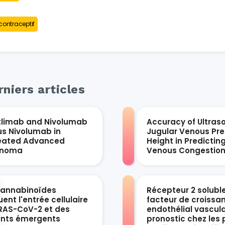
contraceptif
niers articles
tlimab and Nivolumab
Accuracy of Ultras
us Nivolumab in
Jugular Venous Pre
eated Advanced
Height in Predictin
anoma
Venous Congestio
cannabinoïdes
Récepteur 2 solubl
ent l'entrée cellulaire
facteur de croissa
RAS-CoV-2 et des
endothélial vascula
ants émergents
pronostic chez les 