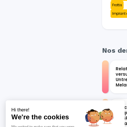
Frottis
Implant 
Nos der
Rela
vers
Untr
Mel
Les 
Hi there!
bloqu
We're the cookies
du S
vari
We waited to make sure that you were