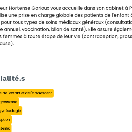
eur Hortense Gorioux vous accueille dans son cabinet à Pa
alise une prise en charge globale des patients de l'enfant 
e pour tous types de soins médicaux généraux (consultati
e annuel, vaccination, bilan de santé). Elle assure égalem
es femmes à toute étape de leur vie (contraception, gros
use).
ialité.s
 de l'enfant et de l'adolescent
 grossesse
 gynécologie
eption
térilet