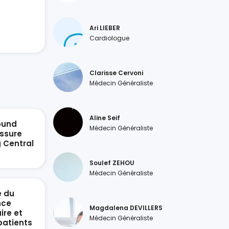
Ari LIEBER
Cardiologue
Clarisse Cervoni
Médecin Généraliste
Aline Seif
ound
Médecin Généraliste
ssure
g Central
n
Soulef ZEHOU
Médecin Généraliste
e du
nce
Magdalena DEVILLERS
ire et
Médecin Généraliste
patients