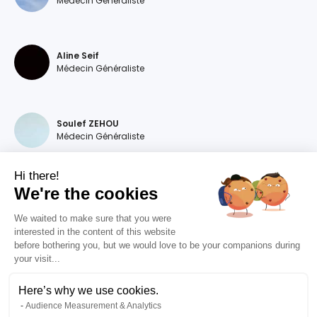
Médecin Généraliste
Aline Seif
Médecin Généraliste
Soulef ZEHOU
Médecin Généraliste
Hi there!
We're the cookies
Magdalena DEVILLERS
Médecin Généraliste
We waited to make sure that you were
interested in the content of this website
before bothering you, but we would love to be your companions during
your visit...
Diana MOURAO BALSA
Médecin Généraliste
Here’s why we use cookies.
Audience Measurement & Analytics