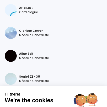
Ari LIEBER
Cardiologue
Clarisse Cervoni
Médecin Généraliste
Aline Seif
Médecin Généraliste
Soulef ZEHOU
Médecin Généraliste
Hi there!
We're the cookies
Magdalena DEVILLERS
Médecin Généraliste