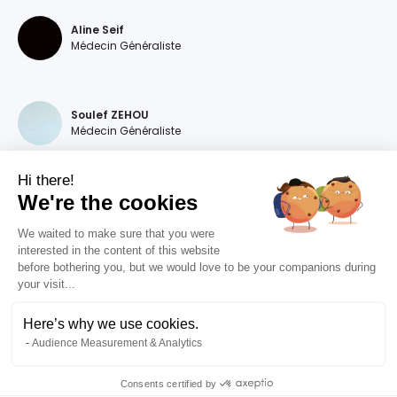
Aline Seif
Médecin Généraliste
Soulef ZEHOU
Médecin Généraliste
Hi there!
We're the cookies
Magdalena DEVILLERS
Médecin Généraliste
We waited to make sure that you were
interested in the content of this website
before bothering you, but we would love to be your companions during
your visit...
Diana MOURAO BALSA
Médecin Généraliste
Here’s why we use cookies.
Audience Measurement & Analytics
Valentine RIZET
Médecin Généraliste
Consents certified by