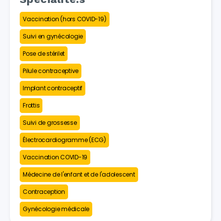
Vaccination (hors COVID-19)
Suivi en gynécologie
Pose de stérilet
Pilule contraceptive
Implant contraceptif
Frottis
Suivi de grossesse
Électrocardiogramme (ECG)
Vaccination COVID-19
Médecine de l'enfant et de l'adolescent
Contraception
Gynécologie médicale