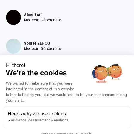
Aline Seif
Médecin Généraliste
Soulef ZEHOU
Médecin Généraliste
Hi there!
We're the cookies
Magdalena DEVILLERS
Médecin Généraliste
We waited to make sure that you were
interested in the content of this website
before bothering you, but we would love to be your companions during
your visit...
Diana MOURAO BALSA
Médecin Généraliste
Here’s why we use cookies.
Audience Measurement & Analytics
Valentine RIZET
Médecin Généraliste
Consents certified by