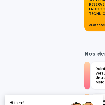
RESERVE
ENDOCO
TECHNIQ
CLAIRE DEG
Nos der
Rela
vers
Untr
Mel
Les 
Hi there!