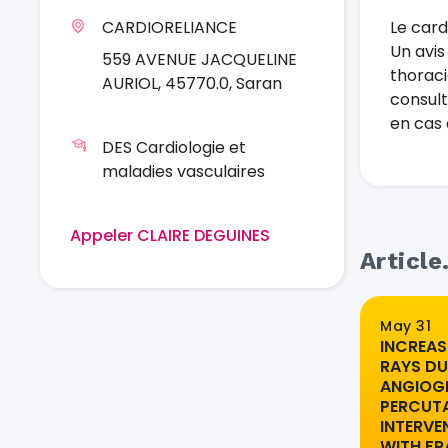
CARDIORELIANCE
Le card
Un avis
559 AVENUE JACQUELINE
thoraci
AURIOL, 45770.0, Saran
consult
en cas 
DES Cardiologie et
maladies vasculaires
Appeler CLAIRE DEGUINES
Article
May 31
INCREAS
RAYS D
ANGIOG
PERCUT
INTERVE
WITH F