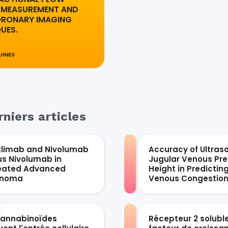
 MEASUREMENT AND
RONARY IMAGING
UES.
UINES
niers articles
tlimab and Nivolumab
Accuracy of Ultras
us Nivolumab in
Jugular Venous Pre
eated Advanced
Height in Predictin
anoma
Venous Congestio
cannabinoïdes
Récepteur 2 solubl