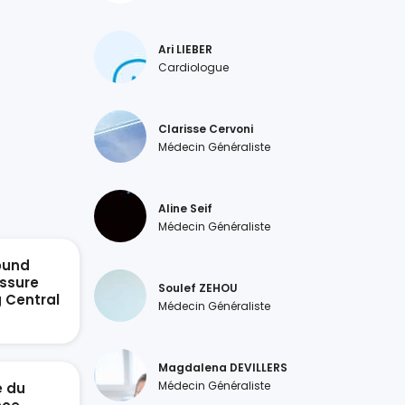
Ari LIEBER
Cardiologue
Clarisse Cervoni
Médecin Généraliste
Aline Seif
Médecin Généraliste
ound
ssure
Soulef ZEHOU
g Central
Médecin Généraliste
n
Magdalena DEVILLERS
Médecin Généraliste
e du