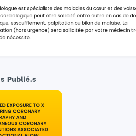
iologue est spécialiste des maladies du cœur et des vaiss
 cardiologique peut être sollicité entre autre en cas de d
que, essoufflement, palpitation ou bilan de malaise. La
ation (hors urgence) sera sollicitée par votre médecin tr
de nécessite.
.s Publié.s
ED EXPOSURE TO X-
URING CORONARY
RAPHY AND
ANEOUS CORONARY
NTIONS ASSOCIATED
RACTIONAL FLOW