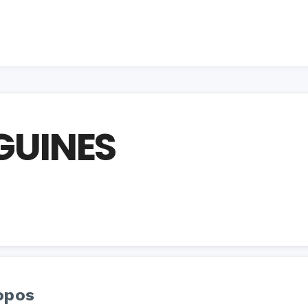
EGUINES
opos