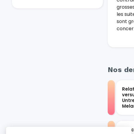
grosses
les sui
sont gr
concern
Nos der
Rela
vers
Untr
Mel
Les 