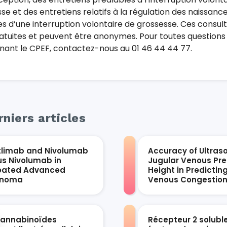
se et des entretiens relatifs à la régulation des naissanc
tes d’une interruption volontaire de grossesse. Ces consul
atuites et peuvent être anonymes. Pour toutes questions
ant le CPEF, contactez-nous au 01 46 44 44 77.
niers articles
tlimab and Nivolumab
Accuracy of Ultras
us Nivolumab in
Jugular Venous Pre
eated Advanced
Height in Predictin
anoma
Venous Congestio
cannabinoïdes
Récepteur 2 solubl