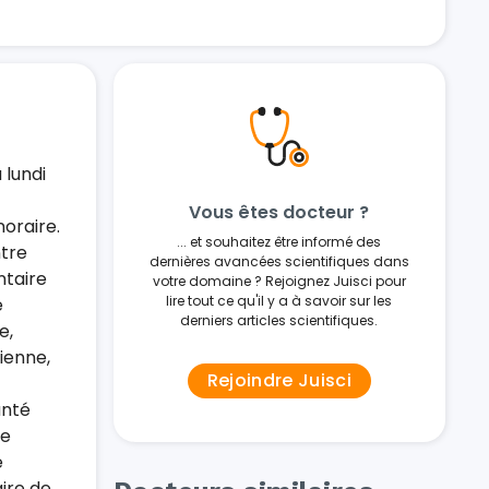
 lundi
Vous êtes docteur ?
oraire.
... et souhaitez être informé des
ntre
dernières avancées scientifiques dans
ntaire
votre domaine ? Rejoignez Juisci pour
lire tout ce qu'il y a à savoir sur les
e
derniers articles scientifiques.
e,
ienne,
Rejoindre Juisci
anté
de
e
aire de