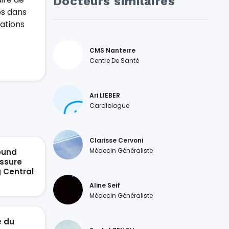
Docteurs similaires
es dans
tations
CMS Nanterre
Centre De Santé
Ari LIEBER
Cardiologue
Clarisse Cervoni
Médecin Généraliste
ound
ssure
g Central
n
Aline Seif
Médecin Généraliste
e du