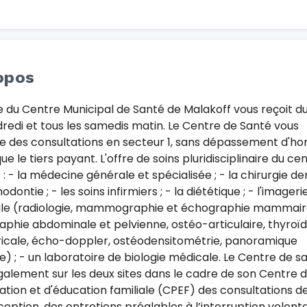
opos
e du Centre Municipal de Santé de Malakoff vous reçoit du
redi et tous les samedis matin. Le Centre de Santé vous
 des consultations en secteur 1, sans dépassement d'hon
que le tiers payant. L'offre de soins pluridisciplinaire du ce
 : - la médecine générale et spécialisée ; - la chirurgie de
hodontie ; - les soins infirmiers ; - la diététique ; - l'imageri
le (radiologie, mammographie et échographie mammair
phie abdominale et pelvienne, ostéo-articulaire, thyroïd
ricale, écho-doppler, ostéodensitométrie, panoramique
e) ; - un laboratoire de biologie médicale. Le Centre de s
galement sur les deux sites dans le cadre de son Centre 
cation et d'éducation familiale (CPEF) des consultations d
eption, des entretiens préalables à l’interruption volont