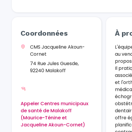
Coordonnées
À pr
CMS Jacqueline Akoun-
L'équip
Cornet
au vend
propose
74 Rue Jules Guesde,
Il prati
92240 Malakoff
associé
et l'ort
médica
échogra
Appeler Centres municipaux
obstét
de santé de Malakoff
dentair
(Maurice-Ténine et
offre é
Jacqueline Akoun-Cornet)
planifi
contrac