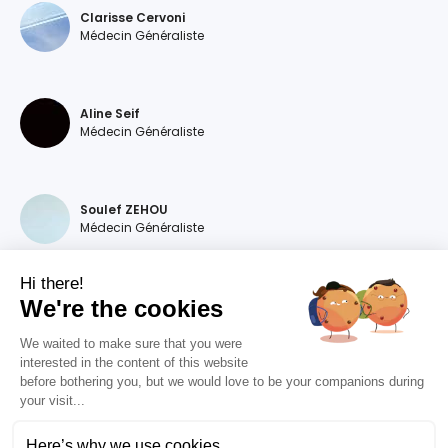
Clarisse Cervoni
Médecin Généraliste
Aline Seif
Médecin Généraliste
Soulef ZEHOU
Médecin Généraliste
Hi there!
We're the cookies
Magdalena DEVILLERS
Médecin Généraliste
We waited to make sure that you were
interested in the content of this website
before bothering you, but we would love to be your companions during
your visit...
Diana MOURAO BALSA
Médecin Généraliste
Here’s why we use cookies.