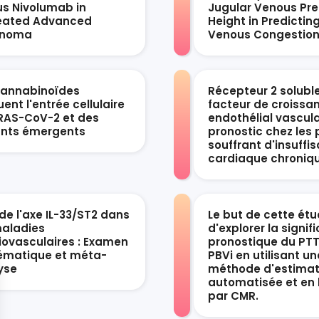
us Nivolumab in
Jugular Venous Pre
eated Advanced
Height in Predictin
anoma
Venous Congestio
cannabinoïdes
Récepteur 2 solubl
ent l'entrée cellulaire
facteur de croissa
RAS-CoV-2 et des
endothélial vascula
ants émergents
pronostic chez les 
souffrant d'insuffi
cardiaque chroniq
de l'axe IL-33/ST2 dans
Le but de cette étu
maladies
d'explorer la signif
iovasculaires : Examen
pronostique du PTT
ématique et méta-
PBVi en utilisant un
yse
méthode d'estimat
automatisée et en 
par CMR.