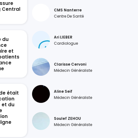
ssure
g Central
CMS Nanterre
n
Centre De Santé
Ari LIEBER
e du
Cardiologue
nce
ire et
patients
sance
Clarisse Cervoni
ue
Médecin Généraliste
Aline Seif
de était
Médecin Généraliste
ication
 et du
e
ion
Soulef ZEHOU
ligne
Médecin Généraliste