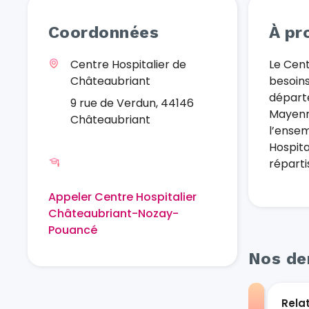
Coordonnées
À pr
Centre Hospitalier de
Le Cen
Châteaubriant
besoins
départe
9 rue de Verdun, 44146
Mayenne
Châteaubriant
l’ensem
Hospita
répartis
Appeler Centre Hospitalier
Châteaubriant-Nozay-
Pouancé
Nos der
Rela