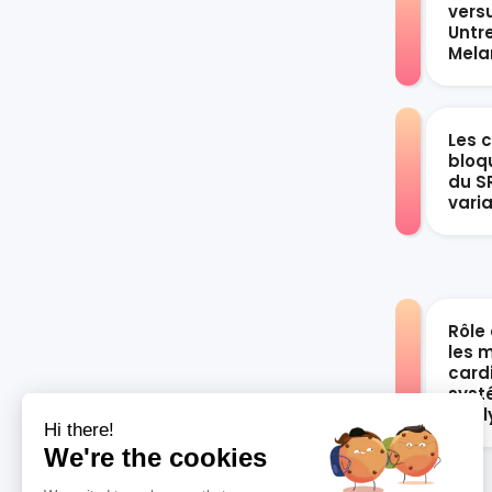
vers
Untr
Mel
Les 
bloqu
du S
vari
Rôle 
les 
card
syst
anal
Hi there!
We're the cookies