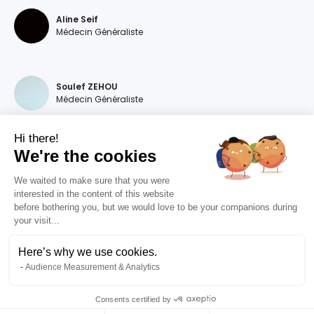
Aline Seif
Médecin Généraliste
Soulef ZEHOU
Médecin Généraliste
Hi there!
We're the cookies
Magdalena DEVILLERS
Médecin Généraliste
We waited to make sure that you were
interested in the content of this website
before bothering you, but we would love to be your companions during
your visit...
Diana MOURAO BALSA
Médecin Généraliste
Here’s why we use cookies.
Audience Measurement & Analytics
Valentine RIZET
Médecin Généraliste
Consents certified by