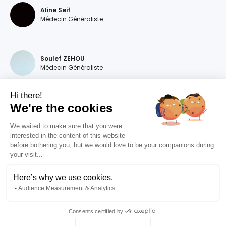
Aline Seif
Médecin Généraliste
Soulef ZEHOU
Médecin Généraliste
Hi there!
We're the cookies
Magdalena DEVILLERS
Médecin Généraliste
We waited to make sure that you were
interested in the content of this website
before bothering you, but we would love to be your companions during
your visit...
Diana MOURAO BALSA
Médecin Généraliste
Here’s why we use cookies.
Audience Measurement & Analytics
Valentine RIZET
Médecin Généraliste
Consents certified by