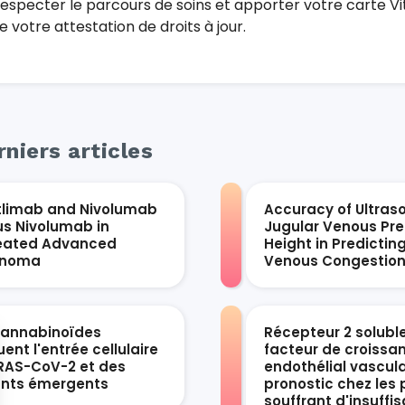
especter le parcours de soins et apporter votre carte Vi
ue votre attestation de droits à jour.
niers articles
tlimab and Nivolumab
Accuracy of Ultras
us Nivolumab in
Jugular Venous Pre
eated Advanced
Height in Predictin
anoma
Venous Congestio
cannabinoïdes
Récepteur 2 solubl
ent l'entrée cellulaire
facteur de croissa
RAS-CoV-2 et des
endothélial vascula
ants émergents
pronostic chez les 
souffrant d'insuffi