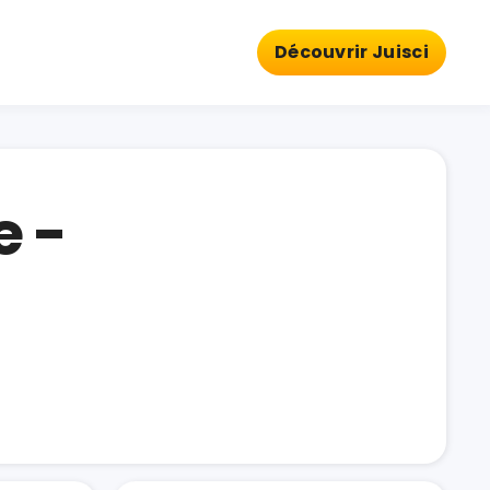
Découvrir Juisci
e -