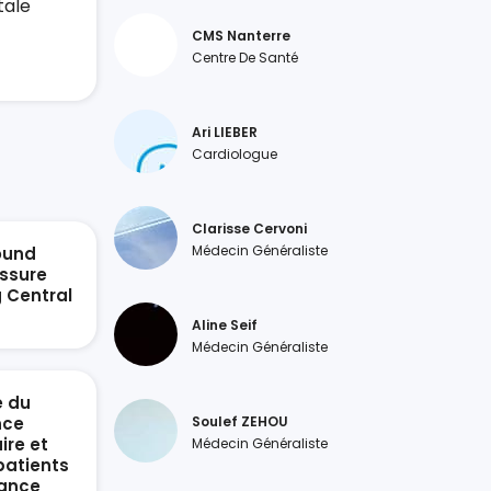
tale
CMS Nanterre
Centre De Santé
Ari LIEBER
Cardiologue
Clarisse Cervoni
Médecin Généraliste
ound
ssure
g Central
n
Aline Seif
Médecin Généraliste
e du
nce
Soulef ZEHOU
ire et
Médecin Généraliste
patients
sance