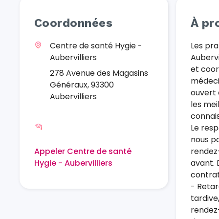
Coordonnées
À pr
Centre de santé Hygie -
Les pra
Aubervilliers
Aubervi
et coor
278 Avenue des Magasins
médecin
Généraux, 93300
ouvert 
Aubervilliers
les mei
connais
Le resp
nous po
Appeler Centre de santé
rendez
Hygie - Aubervilliers
avant. 
contrat
- Retar
tardive
rendez-