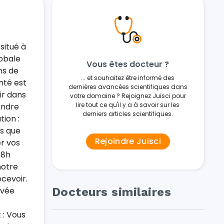
situé à
lobale
Vous êtes docteur ?
ns de
... et souhaitez être informé des
nté est
dernières avancées scientifiques dans
ir dans
votre domaine ? Rejoignez Juisci pour
lire tout ce qu'il y a à savoir sur les
endre
derniers articles scientifiques.
ion :
ns que
Rejoindre Juisci
r vos
48h
notre
cevoir.
ivée
Docteurs similaires
 : Vous