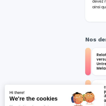
devez r
ainsi q
Nos der
Rela
vers
Untr
Mel
Les 
bloqu
Hi there!
du S
We're the cookies
vari