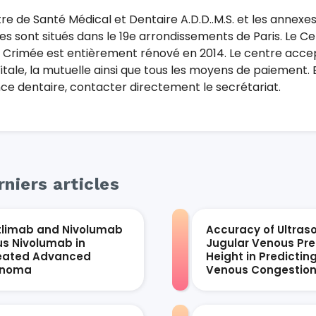
re de Santé Médical et Dentaire A.D.D..M.S. et les annexe
es sont situés dans le 19e arrondissements de Paris. Le C
Crimée est entièrement rénové en 2014. Le centre accep
itale, la mutuelle ainsi que tous les moyens de paiement. 
ce dentaire, contacter directement le secrétariat.
niers articles
tlimab and Nivolumab
Accuracy of Ultras
us Nivolumab in
Jugular Venous Pre
eated Advanced
Height in Predictin
anoma
Venous Congestio