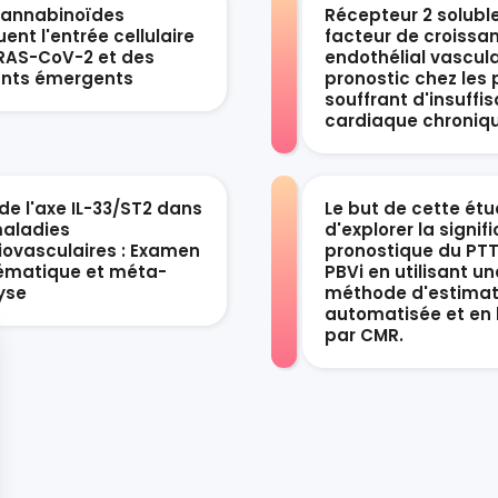
cannabinoïdes
Récepteur 2 solubl
ent l'entrée cellulaire
facteur de croissa
RAS-CoV-2 et des
endothélial vascula
ants émergents
pronostic chez les 
souffrant d'insuffi
cardiaque chroniq
de l'axe IL-33/ST2 dans
Le but de cette étu
maladies
d'explorer la signif
iovasculaires : Examen
pronostique du PTT
ématique et méta-
PBVi en utilisant un
yse
méthode d'estimat
automatisée et en 
par CMR.