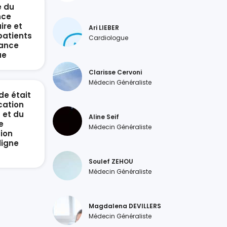
e du
nce
ire et
Ari LIEBER
patients
Cardiologue
sance
ue
Clarisse Cervoni
Médecin Généraliste
de était
ication
 et du
Aline Seif
e
Médecin Généraliste
ion
ligne
Soulef ZEHOU
Médecin Généraliste
Magdalena DEVILLERS
Médecin Généraliste