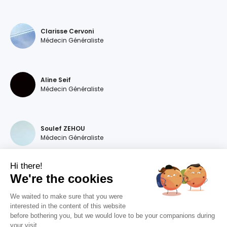
Clarisse Cervoni
Médecin Généraliste
Aline Seif
Médecin Généraliste
Soulef ZEHOU
Médecin Généraliste
Hi there!
We're the cookies
Magdalena DEVILLERS
Médecin Généraliste
We waited to make sure that you were
interested in the content of this website
before bothering you, but we would love to be your companions during
your visit...
Diana MOURAO BALSA