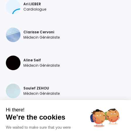
Ari LIEBER
Cardiologue
Clarisse Cervoni
Médecin Généraliste
Aline Seif
Médecin Généraliste
Soulef ZEHOU
Médecin Généraliste
Hi there!
We're the cookies
Magdalena DEVILLERS
Médecin Généraliste
We waited to make sure that you were