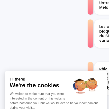
Untr
Mel
Les 
bloqu
du S
vari
Rôle 
les 
card
Hi there!
syst
We're the cookies
anal
We waited to make sure that you were
interested in the content of this website
before bothering you, but we would love to be your companions
during your visit...