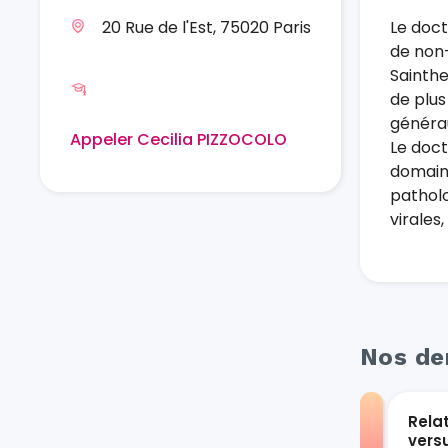
20 Rue de l'Est, 75020 Paris
Le doct
de non-
Sainthe
de plus
générau
Appeler Cecilia PIZZOCOLO
Le doct
domaine
patholo
virales
Nos der
Rela
vers