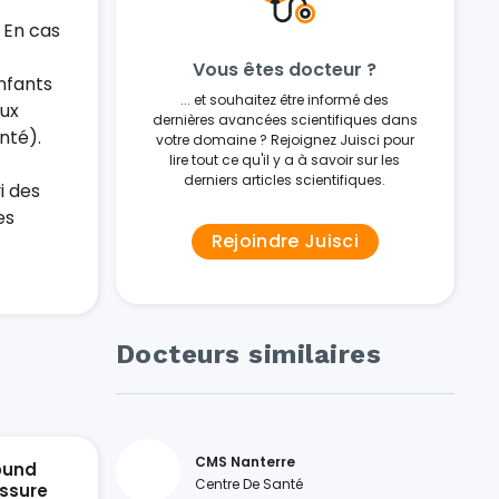
. En cas
Vous êtes docteur ?
nfants
... et souhaitez être informé des
aux
dernières avancées scientifiques dans
nté).
votre domaine ? Rejoignez Juisci pour
lire tout ce qu'il y a à savoir sur les
derniers articles scientifiques.
i des
es
Rejoindre Juisci
Docteurs similaires
CMS Nanterre
ound
Centre De Santé
ssure