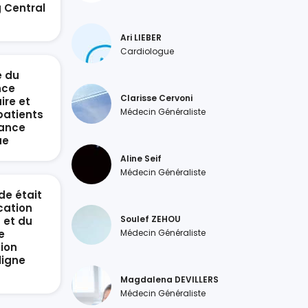
g Central
n
Ari LIEBER
Cardiologue
e du
nce
Clarisse Cervoni
ire et
Médecin Généraliste
patients
sance
ue
Aline Seif
Médecin Généraliste
de était
ication
Soulef ZEHOU
 et du
e
Médecin Généraliste
ion
ligne
Magdalena DEVILLERS
Médecin Généraliste