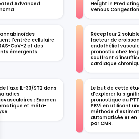
eated Advanced
Height in Predictin
anoma
Venous Congestio
cannabinoïdes
Récepteur 2 solubl
ent l'entrée cellulaire
facteur de croissa
RAS-CoV-2 et des
endothélial vascula
ants émergents
pronostic chez les 
souffrant d'insuffi
cardiaque chroniq
de l'axe IL-33/ST2 dans
Le but de cette étu
maladies
d'explorer la signif
iovasculaires : Examen
pronostique du PTT
ématique et méta-
PBVi en utilisant un
yse
méthode d'estimat
automatisée et en 
par CMR.