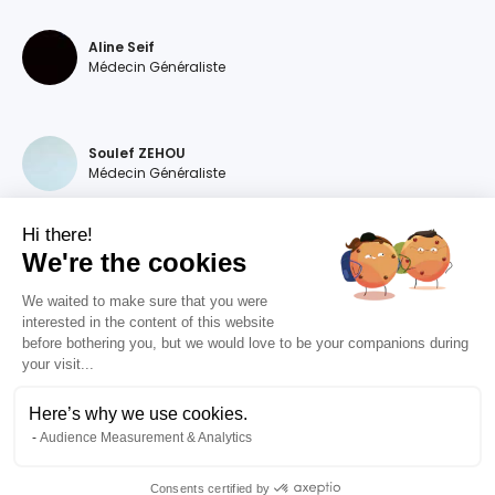
Aline Seif
Médecin Généraliste
Soulef ZEHOU
Médecin Généraliste
Hi there!
We're the cookies
Magdalena DEVILLERS
Médecin Généraliste
We waited to make sure that you were
interested in the content of this website
before bothering you, but we would love to be your companions during
your visit...
Diana MOURAO BALSA
Médecin Généraliste
Here’s why we use cookies.
Audience Measurement & Analytics
Valentine RIZET
Médecin Généraliste
Consents certified by