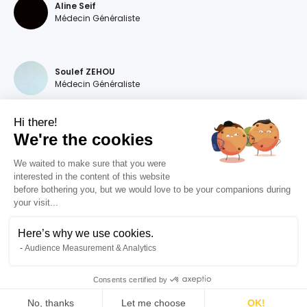
Aline Seif
Médecin Généraliste
Soulef ZEHOU
Médecin Généraliste
Hi there!
We're the cookies
Magdalena DEVILLERS
Médecin Généraliste
We waited to make sure that you were
interested in the content of this website
before bothering you, but we would love to be your companions during
your visit...
Diana MOURAO BALSA
Médecin Généraliste
Here’s why we use cookies.
Audience Measurement & Analytics
Valentine RIZET
Médecin Généraliste
Consents certified by
No, thanks
Let me choose
OK!