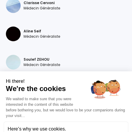
Clarisse Cervoni
Médecin Généraliste
Aline Seif
Médecin Généraliste
Soulef ZEHOU
Médecin Généraliste
Hi there!
We're the cookies
Magdalena DEVILLERS
Médecin Généraliste
We waited to make sure that you were
interested in the content of this website
before bothering you, but we would love to be your companions during
your visit...
Diana MOURAO BALSA
Médecin Généraliste
Here’s why we use cookies.