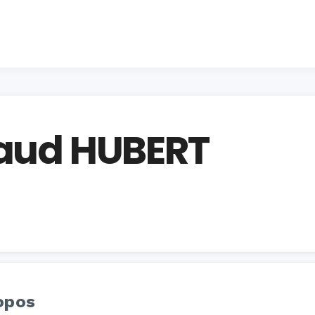
naud HUBERT
opos