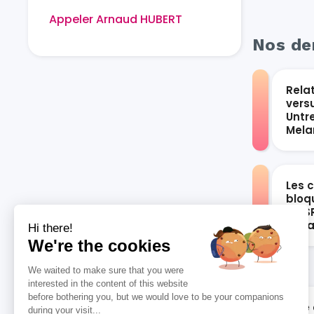
Appeler Arnaud HUBERT
Nos der
Rela
vers
Untr
Mel
Les 
bloqu
du S
vari
Hi there!
We're the cookies
We waited to make sure that you were
interested in the content of this website
before bothering you, but we would love to be your companions
Rôle 
during your visit...