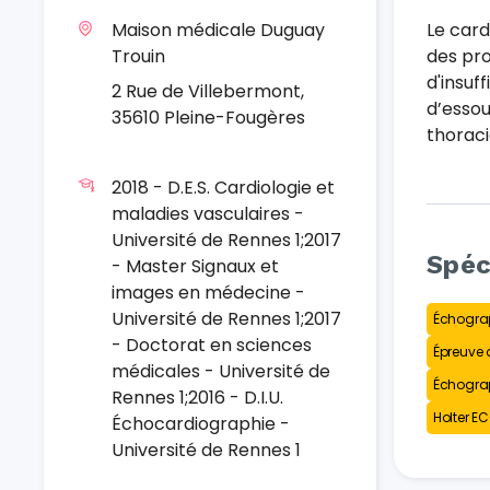
Maison médicale Duguay
Le card
Trouin
des pro
d'insuf
2 Rue de Villebermont,
d’essou
35610 Pleine-Fougères
thoraci
2018 - D.E.S. Cardiologie et
maladies vasculaires -
Université de Rennes 1;2017
Spéc
- Master Signaux et
images en médecine -
Université de Rennes 1;2017
Échogra
- Doctorat en sciences
Épreuve d
médicales - Université de
Échograp
Rennes 1;2016 - D.I.U.
Holter E
Échocardiographie -
Université de Rennes 1