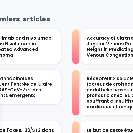
niers articles
tlimab and Nivolumab
Accuracy of Ultras
us Nivolumab in
Jugular Venous Pre
eated Advanced
Height in Predictin
anoma
Venous Congestio
cannabinoïdes
Récepteur 2 solubl
ent l'entrée cellulaire
facteur de croissa
RAS-CoV-2 et des
endothélial vascula
ants émergents
pronostic chez les 
souffrant d'insuffi
cardiaque chroniq
de l'axe IL-33/ST2 dans
Le but de cette étu