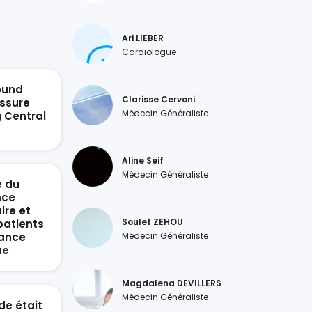
Ari LIEBER
Cardiologue
ound
Clarisse Cervoni
ssure
Médecin Généraliste
g Central
n
Aline Seif
Médecin Généraliste
e du
nce
ire et
Soulef ZEHOU
patients
sance
Médecin Généraliste
ue
Magdalena DEVILLERS
Médecin Généraliste
de était