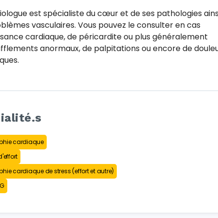
iologue est spécialiste du cœur et de ses pathologies ains
blèmes vasculaires. Vous pouvez le consulter en cas
fisance cardiaque, de péricardite ou plus généralement
fflements anormaux, de palpitations ou encore de doule
ques.
ialité.s
phie cardiaque
'effort
hie cardiaque de stress (effort et autre)
CG