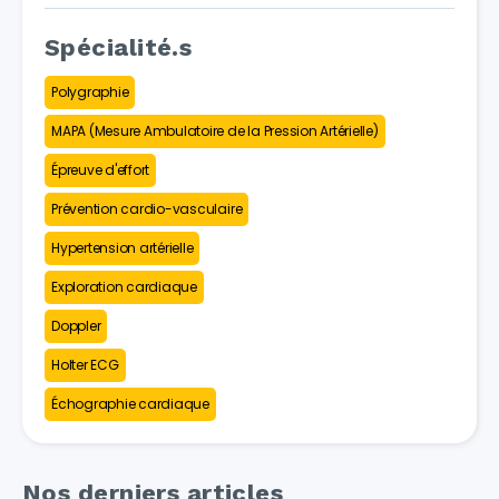
Spécialité.s
Polygraphie
MAPA (Mesure Ambulatoire de la Pression Artérielle)
Épreuve d'effort
Prévention cardio-vasculaire
Hypertension artérielle
Exploration cardiaque
Doppler
Holter ECG
Échographie cardiaque
Nos derniers articles