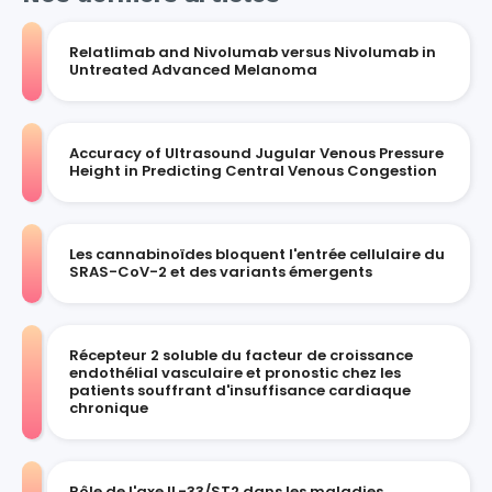
Relatlimab and Nivolumab versus Nivolumab in
Untreated Advanced Melanoma
Accuracy of Ultrasound Jugular Venous Pressure
Height in Predicting Central Venous Congestion
Les cannabinoïdes bloquent l'entrée cellulaire du
SRAS-CoV-2 et des variants émergents
Récepteur 2 soluble du facteur de croissance
endothélial vasculaire et pronostic chez les
patients souffrant d'insuffisance cardiaque
chronique
Rôle de l'axe IL-33/ST2 dans les maladies