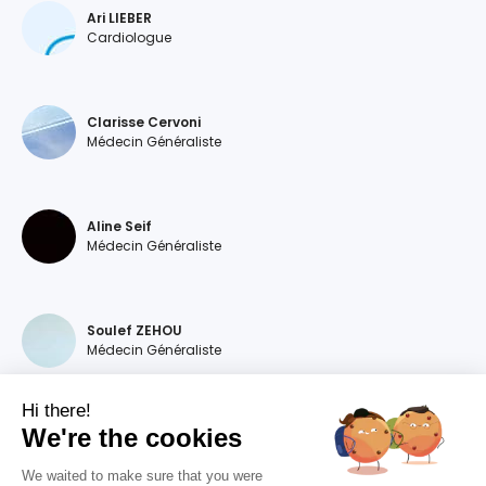
Ari LIEBER
Cardiologue
Clarisse Cervoni
Médecin Généraliste
Aline Seif
Médecin Généraliste
Soulef ZEHOU
Médecin Généraliste
Hi there!
We're the cookies
Magdalena DEVILLERS
Médecin Généraliste
We waited to make sure that you were