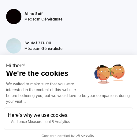
Aline Seif
Médecin Généraliste
Soulef ZEHOU
Médecin Généraliste
Hi there!
We're the cookies
Magdalena DEVILLERS
Médecin Généraliste
We waited to make sure that you were
interested in the content of this website
before bothering you, but we would love to be your companions during
your visit...
Diana MOURAO BALSA
Médecin Généraliste
Here’s why we use cookies.
Audience Measurement & Analytics
Valentine RIZET
Médecin Généraliste
Consents certified by