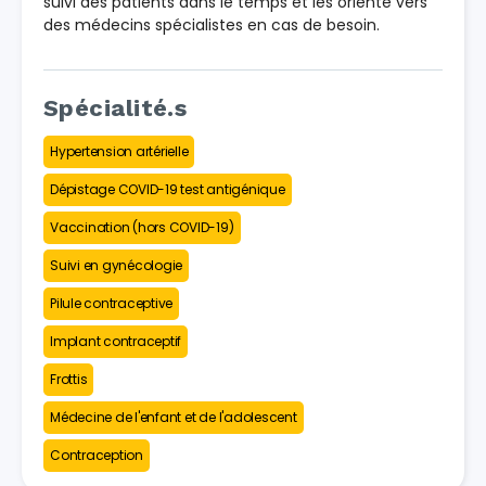
suivi des patients dans le temps et les oriente vers
des médecins spécialistes en cas de besoin.
Spécialité.s
Hypertension artérielle
Dépistage COVID-19 test antigénique
Vaccination (hors COVID-19)
Suivi en gynécologie
Pilule contraceptive
Implant contraceptif
Frottis
Médecine de l'enfant et de l'adolescent
Contraception