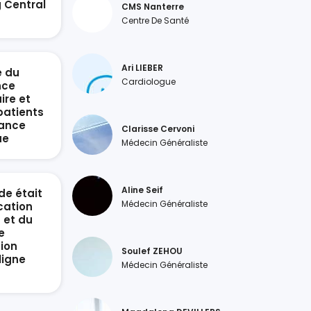
g Central
CMS Nanterre
n
Centre De Santé
Ari LIEBER
e du
Cardiologue
nce
ire et
patients
sance
Clarisse Cervoni
ue
Médecin Généraliste
Aline Seif
de était
Médecin Généraliste
ication
 et du
e
ion
Soulef ZEHOU
ligne
Médecin Généraliste