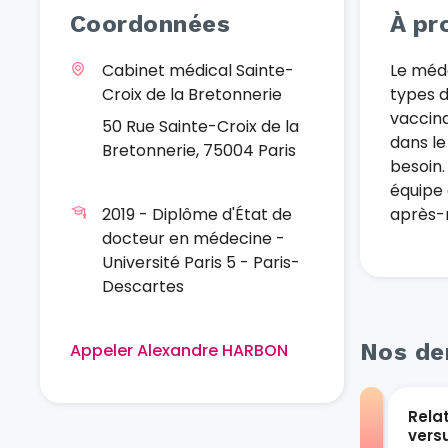
Coordonnées
À pr
Cabinet médical Sainte-
Le méde
Croix de la Bretonnerie
types d
vaccina
50 Rue Sainte-Croix de la
dans le
Bretonnerie, 75004 Paris
besoin.
équipe 
2019 - Diplôme d'État de
après-m
docteur en médecine -
Université Paris 5 - Paris-
Descartes
Nos der
Appeler Alexandre HARBON
Rela
vers