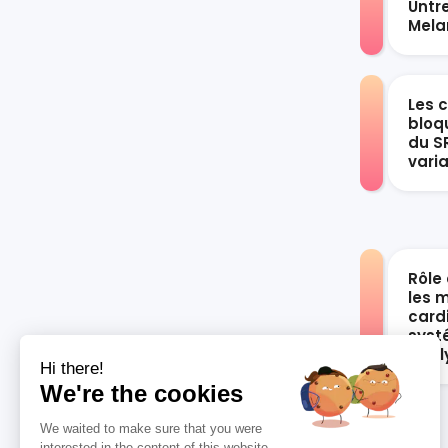
Untr
Mel
Les 
bloqu
du S
vari
Rôle 
les 
card
syst
anal
Hi there!
We're the cookies
We waited to make sure that you were
interested in the content of this website