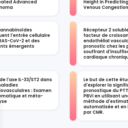
eated Advanced
Height in Predictin
anoma
Venous Congestio
cannabinoïdes
Récepteur 2 solubl
ent l'entrée cellulaire
facteur de croissa
RAS-CoV-2 et des
endothélial vascula
ants émergents
pronostic chez les 
souffrant d'insuffi
cardiaque chroniq
de l'axe IL-33/ST2 dans
Le but de cette étu
maladies
d'explorer la signif
iovasculaires : Examen
pronostique du PTT
ématique et méta-
PBVi en utilisant un
yse
méthode d'estimat
automatisée et en 
par CMR.