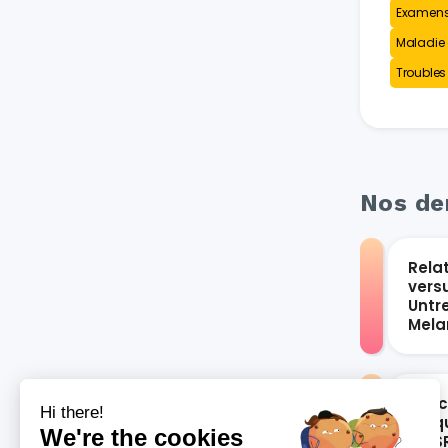
Examens
Maladie 
Troubles
Nos der
Rela
vers
Untr
Mel
Les 
Hi there!
bloqu
We're the cookies
du S