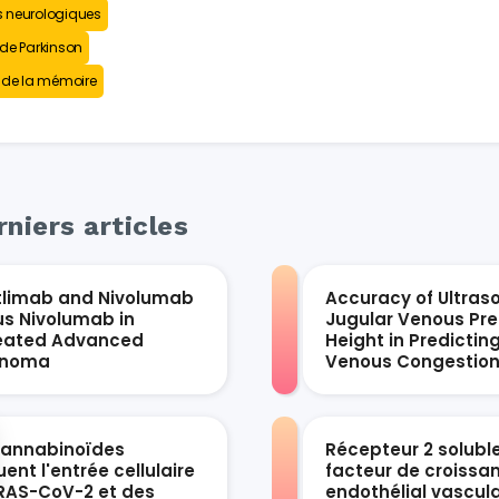
 neurologiques
de Parkinson
 de la mémoire
niers articles
tlimab and Nivolumab
Accuracy of Ultras
us Nivolumab in
Jugular Venous Pre
eated Advanced
Height in Predictin
anoma
Venous Congestio
cannabinoïdes
Récepteur 2 solubl
ent l'entrée cellulaire
facteur de croissa
RAS-CoV-2 et des
endothélial vascula