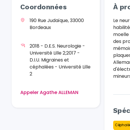
Coordonnées
À pr
190 Rue Judaïque, 33000
Le neur
Bordeaux
habilit
moelle 
des pro
2018 - D.E.S. Neurologie -
mémoire
Université Lille 2;2017 -
plaques
D.I.U. Migraines et
Allema
céphalées - Université Lille
d'élec
2
mineurs
Appeler Agathe ALLEMAN
Spéc
Céphalée