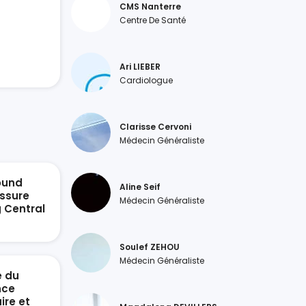
CMS Nanterre
Centre De Santé
Ari LIEBER
Cardiologue
Clarisse Cervoni
Médecin Généraliste
ound
Aline Seif
ssure
Médecin Généraliste
g Central
n
Soulef ZEHOU
Médecin Généraliste
e du
nce
ire et