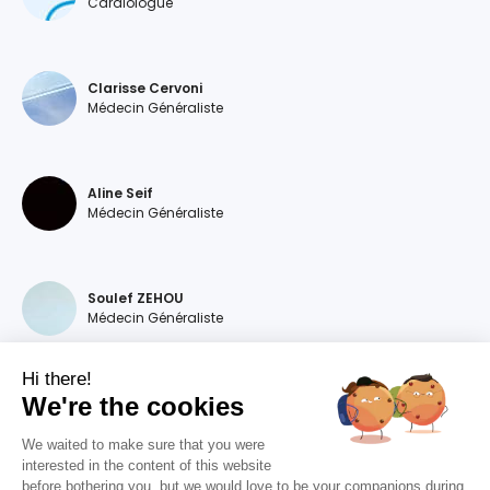
Cardiologue
Clarisse Cervoni
Médecin Généraliste
Aline Seif
Médecin Généraliste
Soulef ZEHOU
Médecin Généraliste
Hi there!
We're the cookies
Magdalena DEVILLERS
Médecin Généraliste
We waited to make sure that you were
interested in the content of this website
before bothering you, but we would love to be your companions during